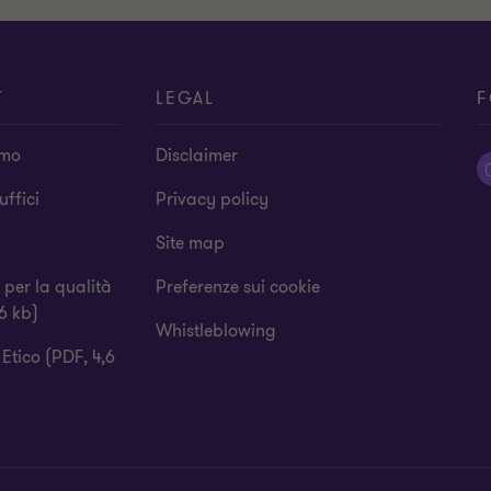
T
LEGAL
F
amo
Disclaimer
 uffici
Privacy policy
Site map
a per la qualità
Preferenze sui cookie
6 kb)
Whistleblowing
Etico (PDF, 4,6