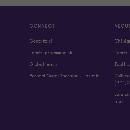
CONNECT
ABOU
Contattaci
Chi si
I nostri professionisti
I nostri
Global reach
TopHic
Bernoni Grant Thornton - LinkedIn
Politic
(PDF, 2
Codice 
mb)