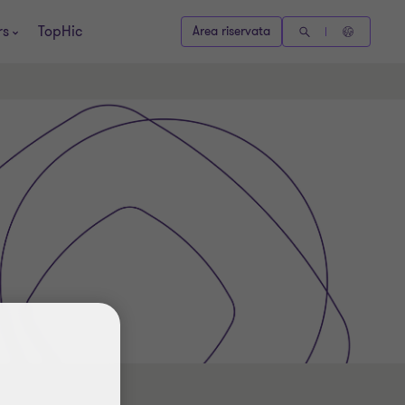
rs
TopHic
Area riservata