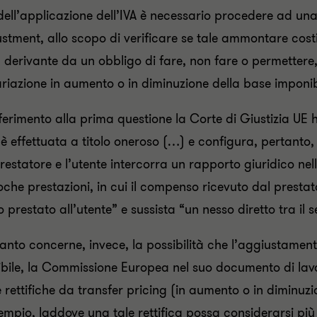
i dell’applicazione dell’IVA è necessario procedere ad una
ustment, allo scopo di verificare se tale ammontare costit
i, derivante da un obbligo di fare, non fare o permette
riazione in aumento o in diminuzione della base imponibi
ferimento alla prima questione la Corte di Giustizia UE
i è effettuata a titolo oneroso (…) e configura, pertant
 prestatore e l’utente intercorra un rapporto giuridico 
oche prestazioni, in cui il compenso ricevuto dal prestato
o prestato all’utente” e sussista “un nesso diretto tra il 
anto concerne, invece, la possibilità che l’aggiustamento 
bile, la Commissione Europea nel suo documento di lavor
e rettifiche da transfer pricing (in aumento o in diminuzi
empio, laddove una tale rettifica possa considerarsi pi