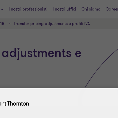
i
I nostri professionisti
I nostri uffici
Chi siamo
Caree
18
Transfer pricing adjustments e profili IVA
g adjustments e