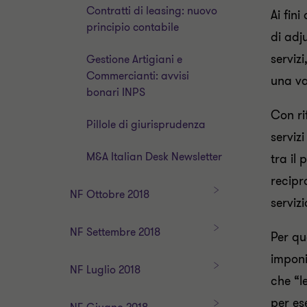
Contratti di leasing: nuovo
Ai fin
principio contabile
di adj
serviz
Gestione Artigiani e
Commercianti: avvisi
una va
bonari INPS
Con ri
Pillole di giurisprudenza
serviz
M&A Italian Desk Newsletter
tra il
recipr
N
NF Ottobre 2018
servizi
F
O
N
NF Settembre 2018
Per qu
t
F
imponi
t
S
N
NF Luglio 2018
o
che “l
e
F
b
t
L
per es