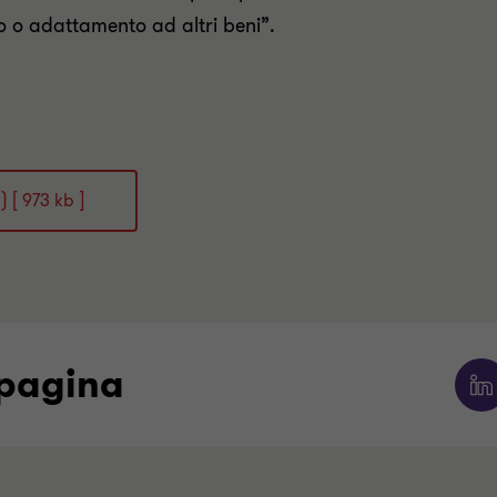
o o adattamento ad altri beni”.
 [ 973 kb ]
 pagina