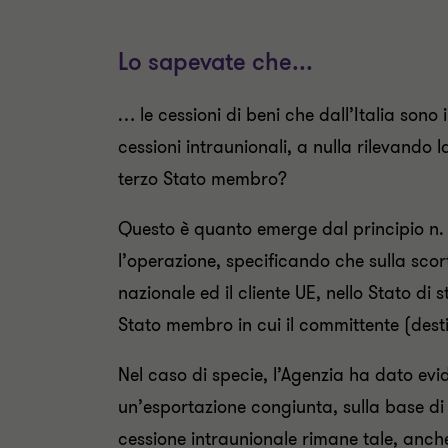
2
o
0
2
Lo sapevate che...
1
0
8
1
… le cessioni di beni che dall’Italia sono
8
cessioni intraunionali, a nulla rilevando 
terzo Stato membro?
Questo è quanto emerge dal principio n. 
l’operazione, specificando che sulla scor
nazionale ed il cliente UE, nello Stato di 
Stato membro in cui il committente (desti
Nel caso di specie, l’Agenzia ha dato ev
un’esportazione congiunta, sulla base di q
cessione intraunionale rimane tale, anche