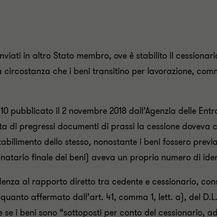
 inviati in altro Stato membro, ove è stabilito il cession
la circostanza che i beni transitino per lavorazione, com
10 pubblicato il 2 novembre 2018 dall’Agenzia delle Entr
ta di pregressi documenti di prassi la cessione doveva co
stabilimento dello stesso, nonostante i beni fossero previ
natario finale dei beni) aveva un proprio numero di iden
idenza al rapporto diretto tra cedente e cessionario, c
uanto affermato dall’art. 41, comma 1, lett. a), del D.L.
 se i beni sono “sottoposti per conto del cessionario, ad