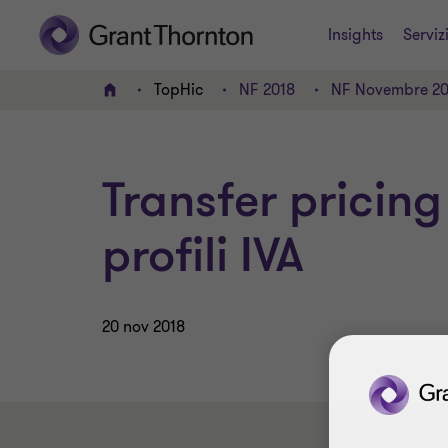
Insights
Serviz
TopHic
NF 2018
NF Novembre 20
HOME
Transfer pricin
profili IVA
20 nov 2018