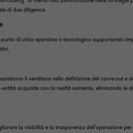
post-closing” in merito alla pianificazione delle strategie
ede di due diligence.
e
punto di vista operativo e tecnologico supportando impre
tivi.
istiamo il venditore nella definizione del carve-out e dei
e entità acquisite con la realtà esistente, eliminando le
liorare la visibilità e la trasparenza dell'operazione pe