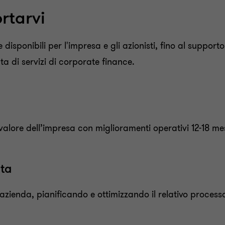
rtarvi
 disponibili per l'impresa e gli azionisti, fino al support
ta di servizi di corporate finance.
 valore dell’impresa con miglioramenti operativi 12-18 me
ita
’azienda,
pianifica
ndo e ottimizzando
il
relativo
process