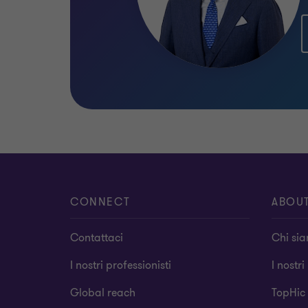
CONNECT
ABOU
Contattaci
Chi si
I nostri professionisti
I nostri
Global reach
TopHic