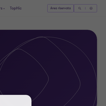
rs
TopHic
Area riservata