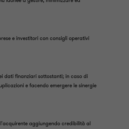
 più idonee a gestire, minimizzare ed
se e investitori con consigli operativi
 dati finanziari sottostanti; in caso di
 duplicazioni e facendo emergere le sinergie
r l'acquirente aggiungendo credibilità al