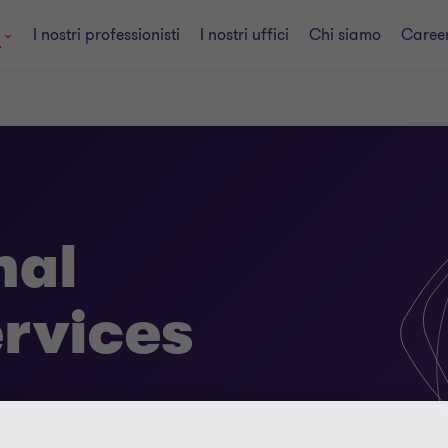
i
I nostri professionisti
I nostri uffici
Chi siamo
Caree
nal
ervices