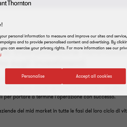
!
our personal information to measure and improve our sites and service, 
lienti a completare processi d
mpaigns and to provide personalised content and advertising. By clicki
, you can exercise your privacy rights. For more information see our priv
 di trasformazione minimizzand
y
no sugli investimenti
Personalise
Accept all cookies
momenti delicati nella vita di un'impresa e possono ave
osta in gioco, sia per gli acquirenti che per i venditori, 
i per portare a termine l'operazione con successo.
nde del mid market in tutte le fasi del loro ciclo di vit