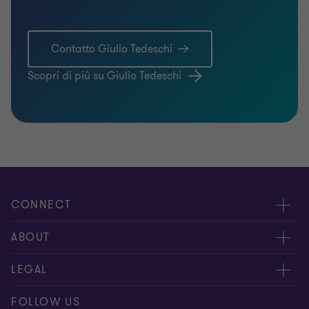
Contatto Giulio Tedeschi
Scopri di più su Giulio Tedeschi
CONNECT
Contattaci
ABOUT
I nostri professionisti
Chi siamo
LEGAL
Global reach
I nostri uffici
Disclaimer
FOLLOW US