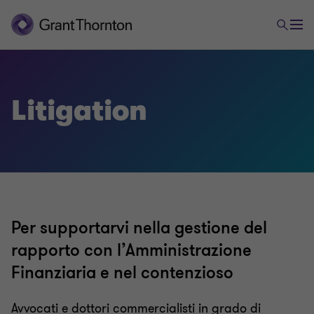
Tax & Legal
Litigation
Business tax services
Direct international tax
Per supportarvi nella gestione del
Global mobility services
rapporto con l’Amministrazione
Finanziaria e nel contenzioso
Indirect international tax
Avvocati e dottori commercialisti in grado di