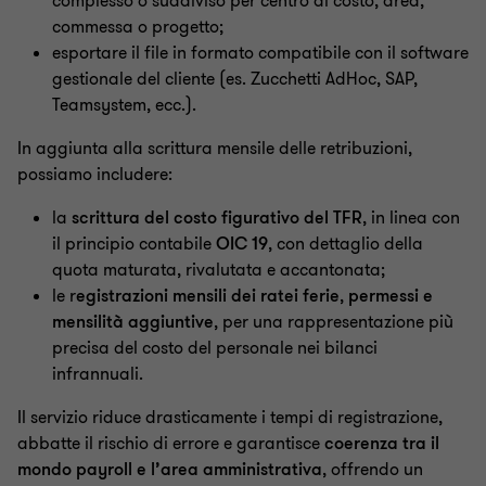
complesso o suddiviso per centro di costo, area,
commessa o progetto;
esportare il file in formato compatibile con il software
gestionale del cliente (es. Zucchetti AdHoc, SAP,
Teamsystem, ecc.).
In aggiunta alla scrittura mensile delle retribuzioni,
possiamo includere:
la
scrittura del costo figurativo del TFR
, in linea con
il principio contabile
OIC 19
, con dettaglio della
quota maturata, rivalutata e accantonata;
le r
egistrazioni mensili dei ratei ferie
,
permessi e
mensilità aggiuntive
, per una rappresentazione più
precisa del costo del personale nei bilanci
infrannuali.
Il servizio riduce drasticamente i tempi di registrazione,
abbatte il rischio di errore e garantisce
coerenza tra il
mondo payroll e l’area amministrativa
, offrendo un