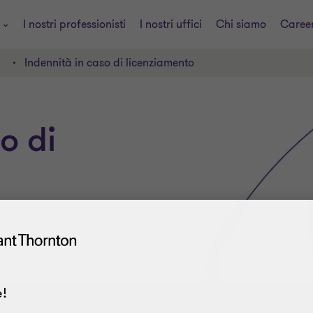
i
I nostri professionisti
I nostri uffici
Chi siamo
Caree
Indennità in caso di licenziamento
o di
!