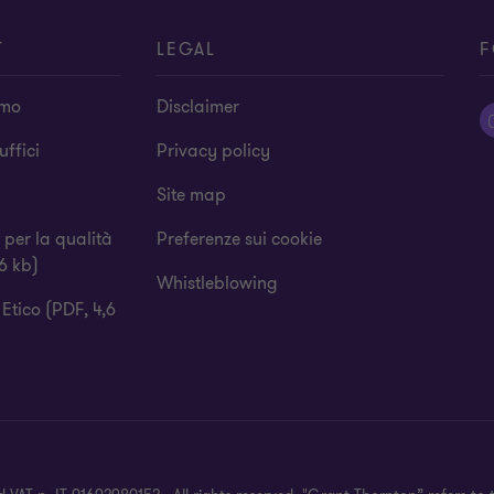
T
LEGAL
F
amo
Disclaimer
 uffici
Privacy policy
Site map
a per la qualità
Preferenze sui cookie
6 kb)
Whistleblowing
Etico (PDF, 4,6