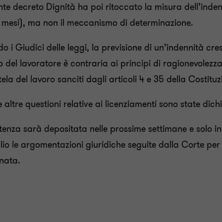
ente decreto Dignità ha poi ritoccato la misura dell’inde
 mesi), ma non il meccanismo di determinazione.
o i Giudici delle leggi, la previsione di un’indennità cre
io del lavoratore è contraria ai principi di ragionevolezz
tela del lavoro sanciti dagli articoli 4 e 35 della Costituz
le altre questioni relative ai licenziamenti sono state dic
tenza sarà depositata nelle prossime settimane e solo i
lio le argomentazioni giuridiche seguite dalla Corte pe
nata.