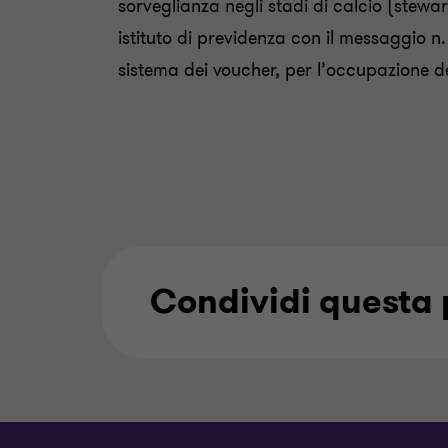
sorveglianza negli stadi di calcio (stew
2
o
0
istituto di previdenza con il messaggio n. 
2
1
0
sistema dei voucher, per l’occupazione deg
8
1
8
Condividi questa