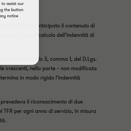
to assist our
ng the button
acy notice
tituzionale ha anticipato il contenuto di
lare i criteri di calcolo dell’indennità di
legittimo l’articolo 3, comma 1, del D.Lgs.
le crescenti, nella parte – non modificata
etermina in modo rigido l’indennità
 prevedeva il riconoscimento di due
del TFR per ogni anno di servizio, in misura
tà.