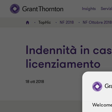
Insights
Serviz
TopHic
NF 2018
NF Ottobre 2018
HOME
Indennità in cas
licenziamento
18 ott 2018
Welcome