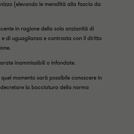
nnizzo (elevando le mensilità alla fascia da
scente in ragione della sola anzianità di
a e di uguaglianza e contrasta con il diritto
ione.
hiarate inammissibili o infondate.
n quel momento sarà possibile conoscere in
r decretare la bocciatura della norma