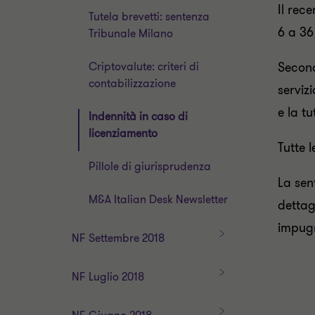
Il rec
8
Tutela brevetti: sentenza
6 a 36
Tribunale Milano
Criptovalute: criteri di
Second
contabilizzazione
serviz
e la tu
Indennità in caso di
licenziamento
Tutte 
Pillole di giurisprudenza
La sen
M&A Italian Desk Newsletter
dettag
impug
N
NF Settembre 2018
F
S
N
NF Luglio 2018
e
F
t
L