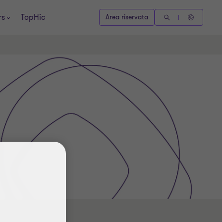
rs
TopHic
Area riservata