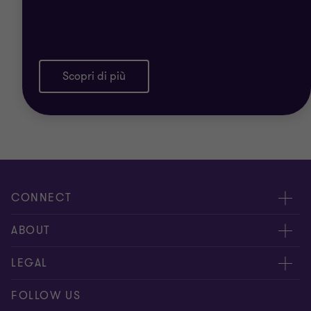
Scopri di più
CONNECT
Contattaci
ABOUT
I nostri professionisti
Chi siamo
LEGAL
Global reach
I nostri uffici
Disclaimer
FOLLOW US