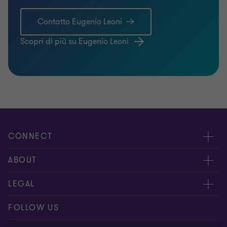
Contatto Eugenio Leoni
Scopri di più su Eugenio Leoni
CONNECT
Contattaci
ABOUT
I nostri professionisti
Chi siamo
LEGAL
Global reach
I nostri uffici
Disclaimer
FOLLOW US
Bernoni Grant Thornton - LinkedIn
TopHic