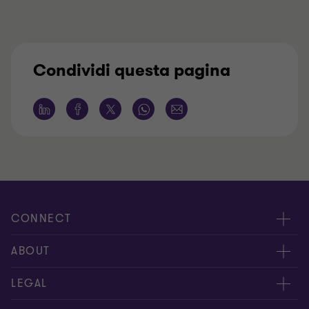
Condividi questa pagina
CONNECT
Contattaci
ABOUT
I nostri professionisti
Chi siamo
LEGAL
Global reach