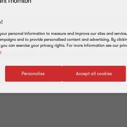
. Giuseppe Bernoni, fondatore e Presidente del Comitato di Gest
!
e servizi globali di alta qualità ai nostri Clienti. Abbiamo cred
 e determinazione.
our personal information to measure and improve our sites and service, 
mpaigns and to provide personalised content and advertising. By clicki
iati, approccio all’epoca totalmente nuovo in Italia.
, you can exercise your privacy rights. For more information see our priv
y
International Ltd
, network presente in oltre 150 paesi nel mond
vizi advisory oltre a servizi di payroll e contabilità.
Personalise
Accept all cookies
resenti con altre sedi a Roma e Padova, nonché con staff locat