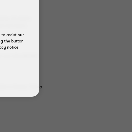
ione, di creare
uto nel nostro
to assist our
ng the button
acy notice
o con oltre 80.000
ion a Arezzo, Torino