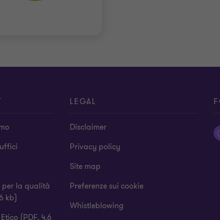
T
LEGAL
F
amo
Disclaimer
 uffici
Privacy policy
Site map
a per la qualità
Preferenze sui cookie
6 kb)
Whistleblowing
Etico (PDF, 4,6