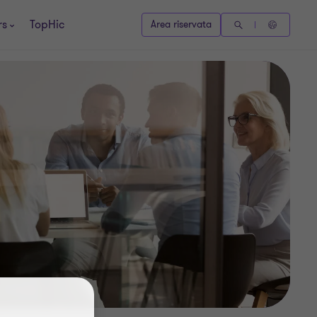
rs
TopHic
Area riservata