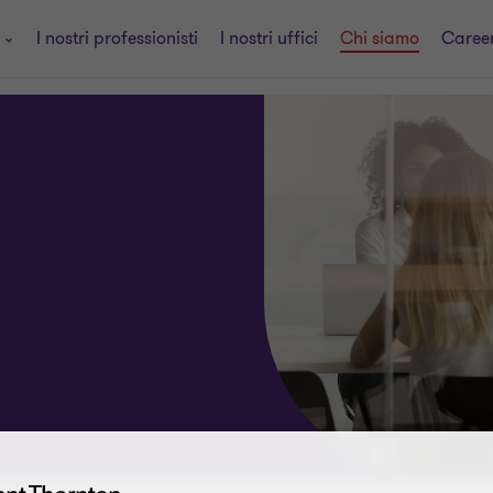
i
I nostri professionisti
I nostri uffici
Chi siamo
Caree