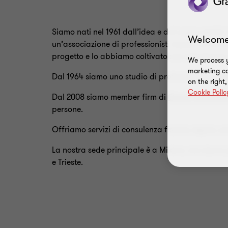
Siamo nati nel 1961 dall’idea e dal sogno del Dr
Welcome
un’associazione di professionisti capaci di fornir
progetto e lo abbiamo coltivato con entusiasmo
We process y
marketing ca
Dal 1964 siamo uno studio di professionisti assoc
on the right
Cookie Polic
Dal 2008 siamo member firm di
Grant Thornton 
persone.
Offriamo servizi di consulenza fiscale, legale, ser
La nostra sede principale è a Milano, ma siamo p
e Trieste.