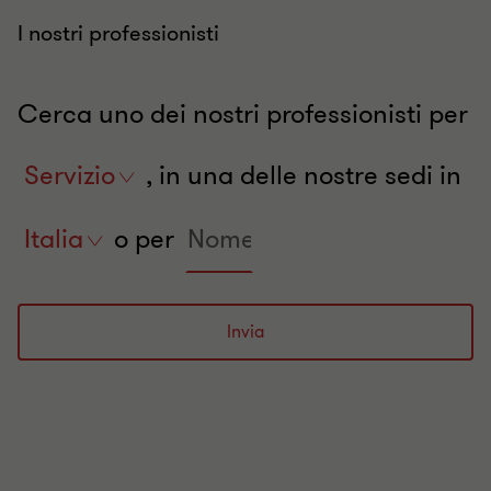
I nostri professionisti
Cerca uno dei nostri professionisti per
Servizio
Servizio
, in una delle nostre sedi in
Search
People
Italia
o per
expert
by
name
Invia