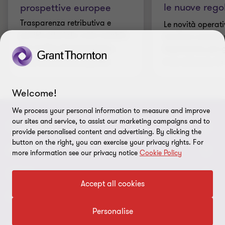
le nuove regol
prospettive europee
Trasparenza retributiva e
Le novità operat
parità salariale: cosa cambia
rendono ancora 
con la Pay Transparency
…
importante, per g
4 min di lettura
|
20 lug 2026
2 min di lettura
|
15
Welcome!
We process your personal information to measure and improve
our sites and service, to assist our marketing campaigns and to
CONNECT
provide personalised content and advertising. By clicking the
button on the right, you can exercise your privacy rights. For
Contattaci
ABOUT
more information see our privacy notice
Cookie Policy
I nostri professionisti
Chi siamo
LEGAL
Accept all cookies
Global reach
I nostri uffici
Disclaimer
FOLLOW US
Bernoni Grant Thornton - LinkedIn
Personalise
TopHic
Privacy policy