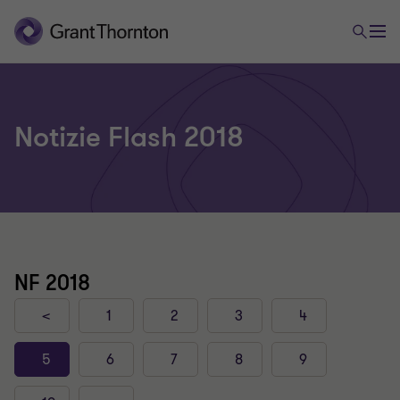
Notizie Flash 2018
NF 2018
<
1
2
3
4
5
6
7
8
9