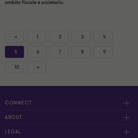
ambito fiscale e societario.
<
1
2
3
4
5
6
7
8
9
10
>
CONNECT
Contattaci
ABOUT
I nostri professionisti
Chi siamo
LEGAL