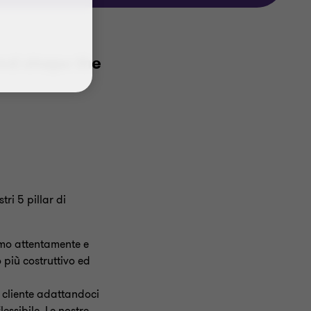
and shape the
ri 5 pillar di
iamo attentamente e
 più costruttivo
ed
 cliente
adattandoci