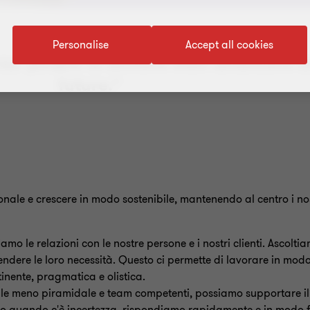
Personalise
Accept all cookies
our people to achieve their ambitions 
future."
ionale e crescere in modo sostenibile, mantenendo al centro i nost
amo le relazioni con le nostre persone e i nostri clienti. Ascolt
ere le loro necessità. Questo ci permette di lavorare in modo
inente, pragmatica e olistica.
le meno piramidale e team competenti, possiamo supportare il