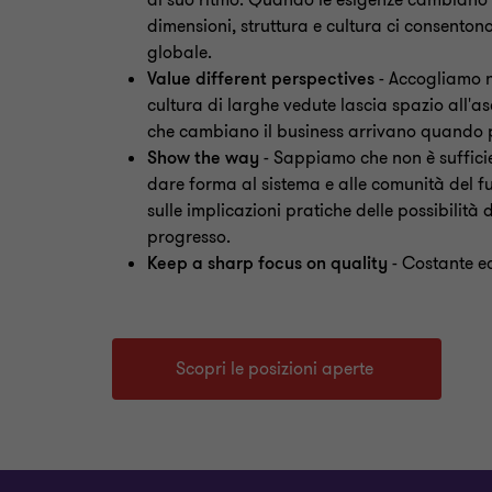
al suo ritmo. Quando le esigenze cambiano
dimensioni, struttura e cultura ci consentono
globale.
Value different
perspectives
-
Accogliamo n
cultura di
larghe vedute lascia spazio all'as
che cambiano il business arrivano quando p
Show the way
​
-
Sappiamo che non è sufficie
dare forma al sistema e alle comunità del f
sulle implicazioni pratiche delle possibilità
progresso.
Keep a sharp focus on quality
​
-
Costante ec
Scopri le posizioni aperte