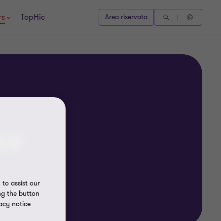
rs
TopHic
Area riservata
se
to assist our
ng the button
acy notice