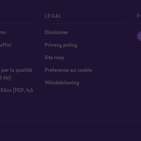
T
LEGAL
F
amo
Disclaimer
 uffici
Privacy policy
Site map
a per la qualità
Preferenze sui cookie
6 kb)
Whistleblowing
Etico (PDF, 4,6