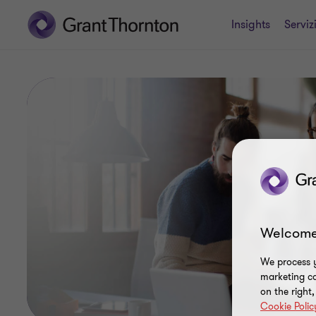
Insights
Serviz
Welcome
We process y
marketing ca
on the right
Cookie Polic