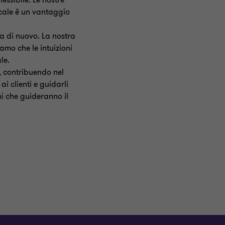
lessibile. Le nostre
cale è un vantaggio
a di nuovo. La nostra
piamo che le
intuizioni
le.
, contribuendo nel
e
ai clienti e guidarli
ni che guideranno il