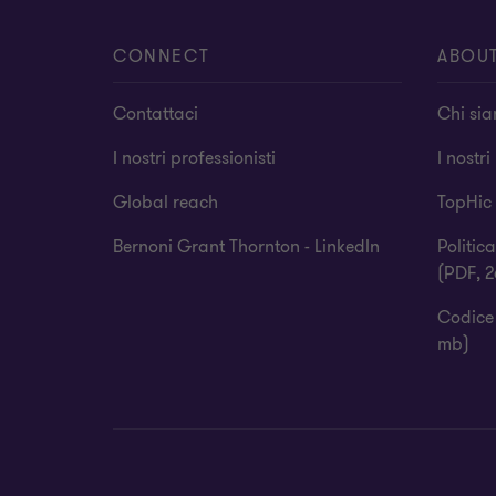
CONNECT
ABOU
Contattaci
Chi si
I nostri professionisti
I nostri
Global reach
TopHic
Bernoni Grant Thornton - LinkedIn
Politic
(PDF, 2
Codice 
mb)