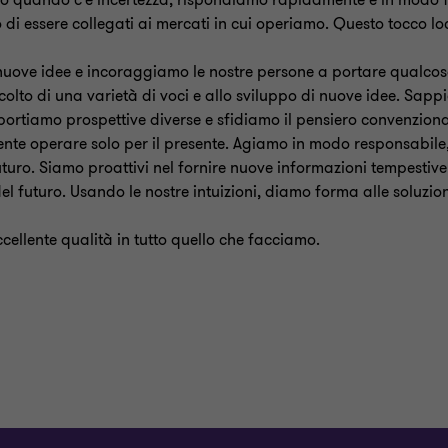
 o quando c'è incertezza, rispondiamo rapidamente e
in modo f
 di essere collegati ai mercati in cui
operiamo. Questo tocco lo
uove idee e incoraggiamo le nostre persone a portare qualcos
colto di una varietà di voci e allo sviluppo di nuove idee. Sap
ortiamo prospettive diverse e sfidiamo il pensiero
convenziona
nte operare solo per il presente. Agiamo in modo responsabile
uturo. Siamo proattivi nel fornire nuove informazioni tempestiv
 del futuro. Usando le nostre intuizioni, diamo
forma alle soluzio
cellente qualità in tutto quello che facciamo
​.