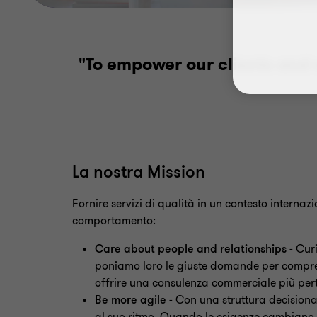
"To empower our clients and 
La nostra Mission
Fornire servizi di qualità in un contesto internaz
comportamento:
Care about people
and relationships
-
Curi
poniamo loro le
giuste domande per comprend
offrire una consulenza commerciale più pert
Be more agile
​
-
Con una struttura decisiona