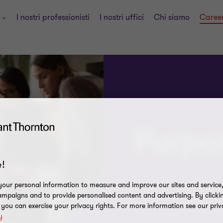
i
I nostri professionisti
I nostri uffici
Chi siamo
Caree
Purpo
!
our personal information to measure and improve our sites and service, 
mpaigns and to provide personalised content and advertising. By clicki
, you can exercise your privacy rights. For more information see our priv
y