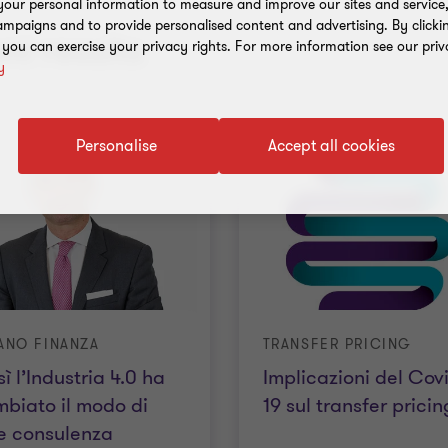
our personal information to measure and improve our sites and service, 
mpaigns and to provide personalised content and advertising. By clicki
nt results
, you can exercise your privacy rights. For more information see our priv
y
Personalise
Accept all cookies
ANO FINANZA
TRANSFER PRICING
ì l’Industria 4.0 ha
Implicazioni del Cov
biato il modo di
19 sul transfer pricin
e consulenza