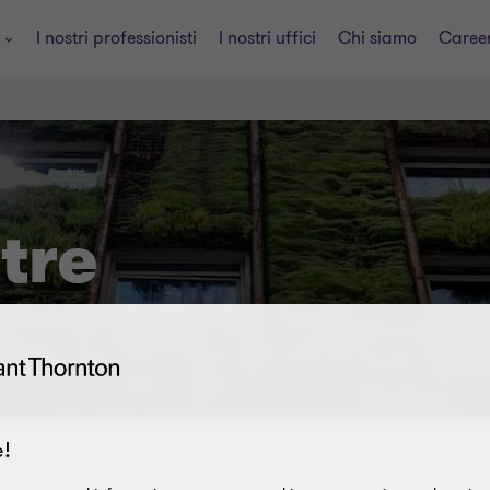
i
I nostri professionisti
I nostri uffici
Chi siamo
Caree
ltre
!