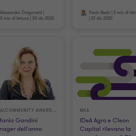
Alessandro Dragonetti
|
Paolo Besio
|
2 min di let
3 min di lettura
|
30 dic 2020
|
22 dic 2020
LEGALCOMMUNITY AWARDS 2020
M&A
fania Gandini
IDeA Agro e Cleon
ager dell'anno
Capital rilevano la