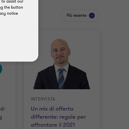
to assist our
ng the button
acy notice
Più recente
INTERVISTA
id-
Un mix di offerta
g
differente: regole per
affrontare il 2021