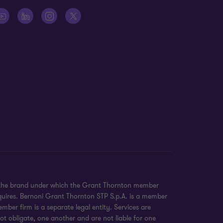
to the brand under which the Grant Thornton member
equires. Bernoni Grant Thornton STP S.p.A. is a member
ber firm is a separate legal entity. Services are
ot obligate, one another and are not liable for one