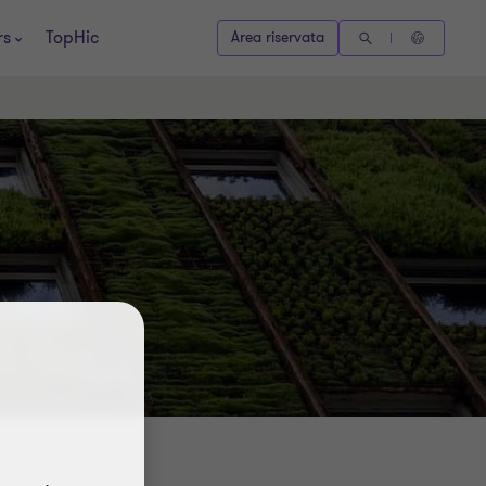
rs
TopHic
Area riservata