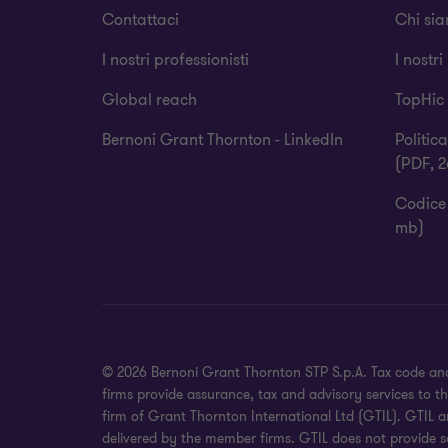
Contattaci
Chi si
I nostri professionisti
I nostri
Global reach
TopHic
Bernoni Grant Thornton - LinkedIn
Politic
(PDF, 2
Codice 
mb)
© 2026 Bernoni Grant Thornton STP S.p.A. Tax code and
firms provide assurance, tax and advisory services to t
firm of Grant Thornton International Ltd (GTIL). GTIL 
delivered by the member firms. GTIL does not provide se