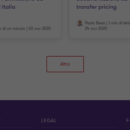
 Italia
transfer pricing
Paolo Besio
|
1 min di let
 di un minuto
|
30 nov 2020
24 nov 2020
Altro
T
LEGAL
F