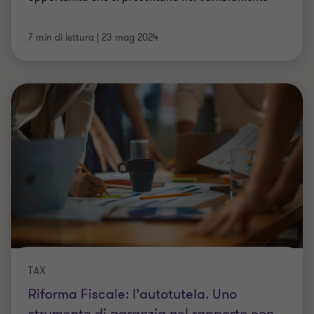
TAX
Riforma Fiscale: l’autotutela. Uno
strumento di garanzia nel rapporto con
l’Amministrazione finanziaria
Nell’ambito della Riforma Fiscale, il Legislatore è
intervenuto modificando lo Statuto dei Diritti del
Contribuente
Giulio Tedeschi
|
4 min di lettura
|
06 mag 2024