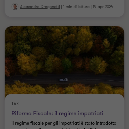
TAX
Riforma Fiscale: il regime impatriati
il regime fiscale per gli impatriati è stato introdotto
nel nostro ordinamento dall’art.16 del D. Lgs. n.
147/2015, che inizialmente prevedeva l'esenzione
fiscale del 50%
5 min di lettura
|
05 apr 2024