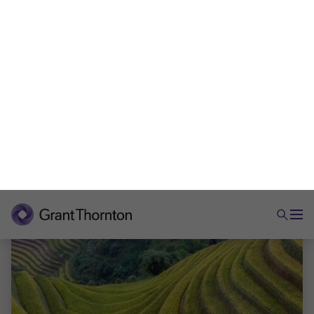
5 min di lettura
|
22 lug 2024
IBR
Le imprese sfruttano le supply chain per
migliorare l’offerta