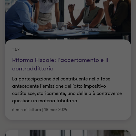
TAX
Riforma Fiscale: l’accertamento e il
contraddittorio
La partecipazione del contribuente nella fase
antecedente l’emissione dell’atto impositivo
Welcome!
costituisce, storicamente, uno delle più controverse
questioni in materia tributaria
We process your personal information to measure and improve
our sites and service, to assist our marketing campaigns and to
6 min di lettura
|
18 mar 2024
provide personalised content and advertising. By clicking the
button on the right, you can exercise your privacy rights. For
more information see our privacy notice
Cookie Policy
Accept all cookies
Personalise