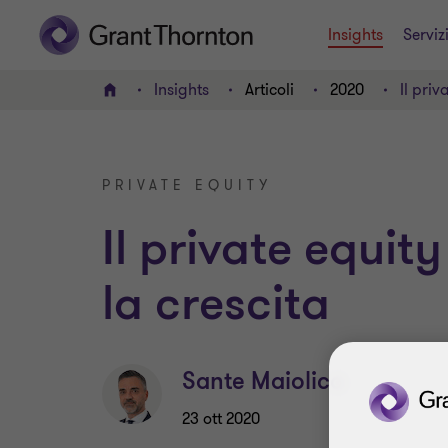
Insights
Serviz
Insights
Articoli
2020
Il priv
HOME
PRIVATE EQUITY
Il private equit
la crescita
Sante Maiolica
23 ott 2020