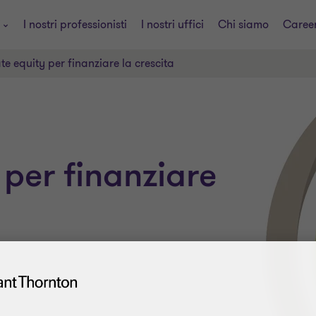
i
I nostri professionisti
I nostri uffici
Chi siamo
Caree
ate equity per finanziare la crescita
y per finanziare