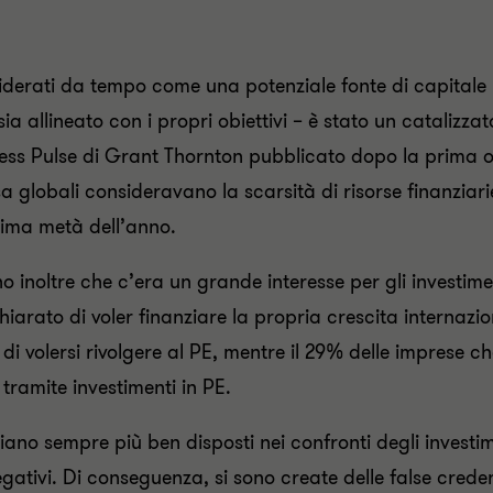
siderati da tempo come una potenziale fonte di capitale p
sia allineato con i propri obiettivi – è stato un catalizz
ness Pulse di Grant Thornton pubblicato dopo la prima 
 globali consideravano la scarsità di risorse finanziari
rima metà dell’anno.
 inoltre che c’era un grande interesse per gli investimen
iarato di voler finanziare la propria crescita internazio
 di volersi rivolgere al PE, mentre il 29% delle imprese
tramite investimenti in PE.
iano sempre più ben disposti nei confronti degli investi
 negativi. Di conseguenza, si sono create delle false cre