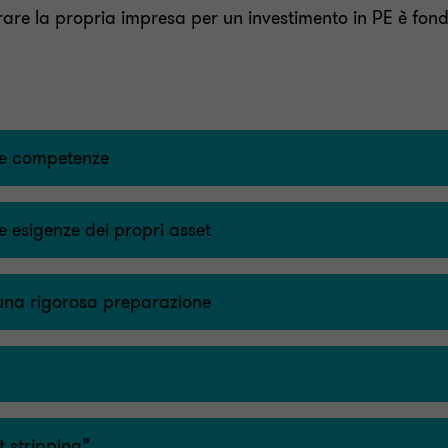
are la propria impresa per un investimento in PE è fond
a e competenze
le esigenze dei propri asset
 una rigorosa preparazione
t stripping”