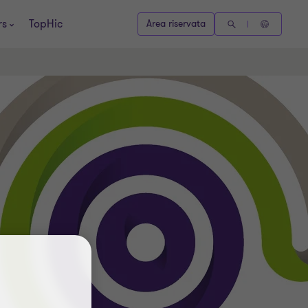
rs
TopHic
Area riservata