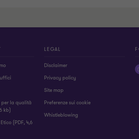
T
LEGAL
F
amo
Disclaimer
 uffici
Privacy policy
Site map
a per la qualità
Preferenze sui cookie
6 kb)
Whistleblowing
Etico (PDF, 4,6