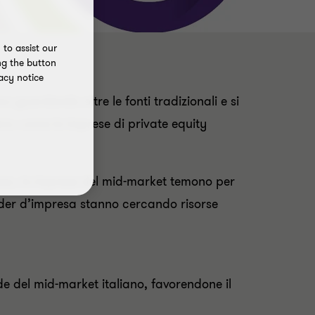
to assist our
ng the button
acy notice
o guardando oltre le fonti tradizionali e si
remo come le imprese di private equity
ezza, le imprese del mid-market temono per
leader d’impresa stanno cercando risorse
de del mid-market italiano, favorendone il