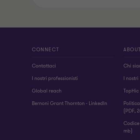
CONNECT
ABOU
Contattaci
Chi si
I nostri professionisti
I nostri
Global reach
TopHic
Bernoni Grant Thornton - LinkedIn
Politic
(PDF, 2
Codice 
mb)