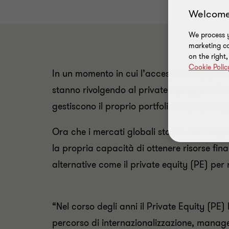
Welcome
We process y
marketing ca
on the right
Cookie Polic
In un momento in cui l’accesso ai finanziame
stanno rivolgendo al private equity per fin
gestiscono il proprio portfolio e come il mi
Ora che i mercati globali stanno affrontan
la propria capacità di ottenere risorse fin
alternative come il private equity (PE) per r
“Nel corso degli anni il Private Equity (PE
percorso di internazionalizzazione, manag