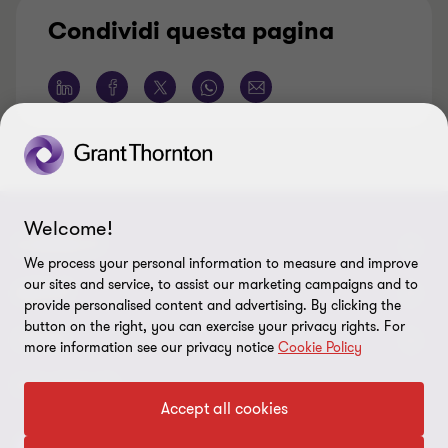
Condividi questa pagina
Welcome!
CONNECT
We process your personal information to measure and improve
our sites and service, to assist our marketing campaigns and to
Contattaci
ABOUT
provide personalised content and advertising. By clicking the
button on the right, you can exercise your privacy rights. For
I nostri professionisti
Chi siamo
LEGAL
more information see our privacy notice
Cookie Policy
Global reach
I nostri uffici
Disclaimer
FOLLOW US
Accept all cookies
Bernoni Grant Thornton - LinkedIn
TopHic
Privacy policy