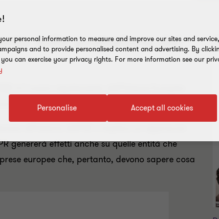
!
to sulla protezione dei
S
our personal information to measure and improve our sites and service, 
mpaigns and to provide personalised content and advertising. By clicki
, you can exercise your privacy rights. For more information see our priv
y
PR) è il nuovo regolamento dell’Unione Europea
ore il 25 maggio 2018.
Personalise
Accept all cookies
perano all’interno dell’UE e implica un approccio
DPR genererà effetti anche su quelle entità che
mprese europee che, pertanto, devono sapere cosa