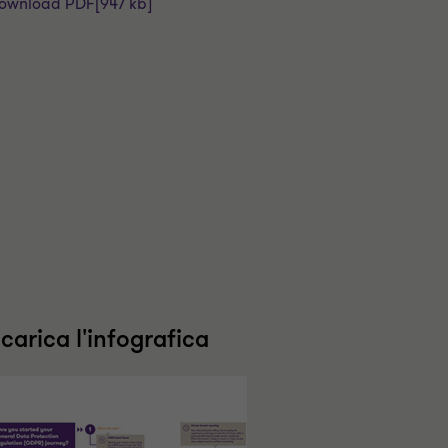
ownload PDF
[947 kb]
carica l'infografica