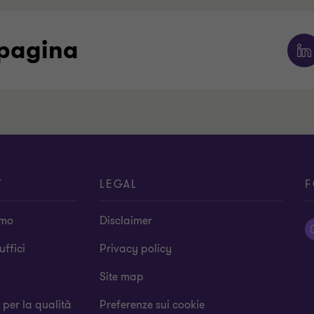
 pagina
T
LEGAL
F
amo
Disclaimer
 uffici
Privacy policy
Site map
a per la qualità
Preferenze sui cookie