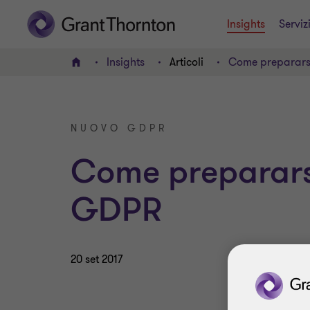
Insights
Serviz
Insights
Articoli
Come preparars
HOME
NUOVO GDPR
Come preparars
GDPR
20 set 2017