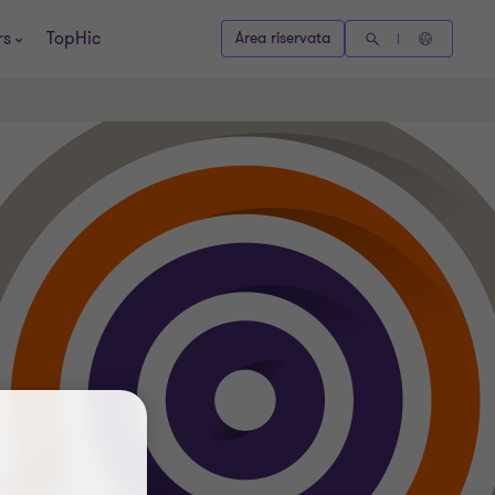
rs
TopHic
Area riservata