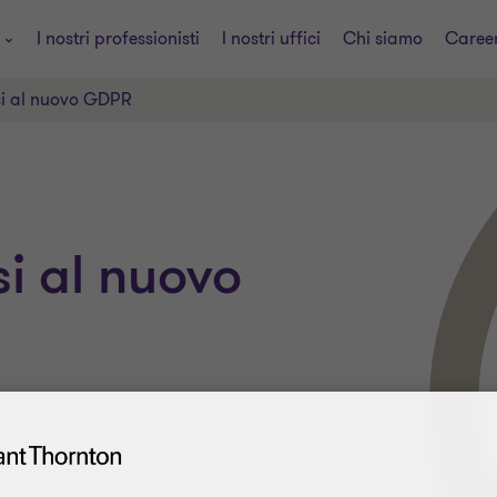
i
I nostri professionisti
I nostri uffici
Chi siamo
Caree
i al nuovo GDPR
i al nuovo