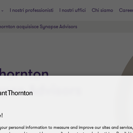
i
I nostri professionisti
I nostri uffici
Chi siamo
Caree
hornton acquisisce Synapse Advisors
Thornton
pse Advisors
!
our personal information to measure and improve our sites and service, 