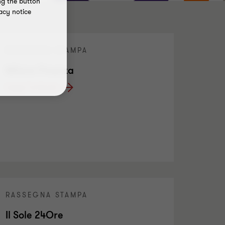
ng the button
acy notice
RASSEGNA STAMPA
Milano Finanza
Leggi l'articolo
RASSEGNA STAMPA
Il Sole 24Ore