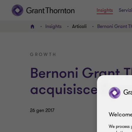
Insights
Serviz
Insights
Articoli
Bernoni Grant T
HOME
GROWTH
Bernoni Grant 
acquisisce Syna
26 gen 2017
Welcome
We process y