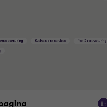
iness consulting
Business risk services
Risk & restructuring
y
 pagina