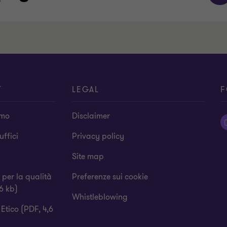
T
LEGAL
F
amo
Disclaimer
 uffici
Privacy policy
Site map
a per la qualità
Preferenze sui cookie
6 kb)
Whistleblowing
Etico (PDF, 4,6