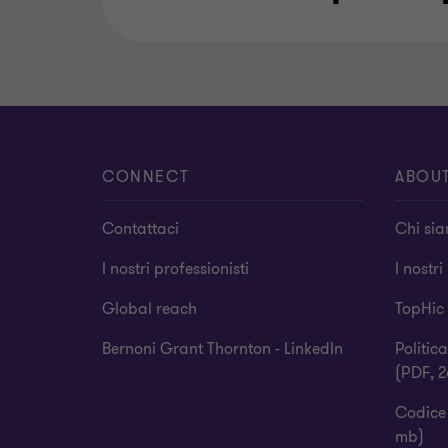
CONNECT
ABOU
Contattaci
Chi si
I nostri professionisti
I nostri
Global reach
TopHic
Bernoni Grant Thornton - LinkedIn
Politic
(PDF, 2
Codice 
mb)