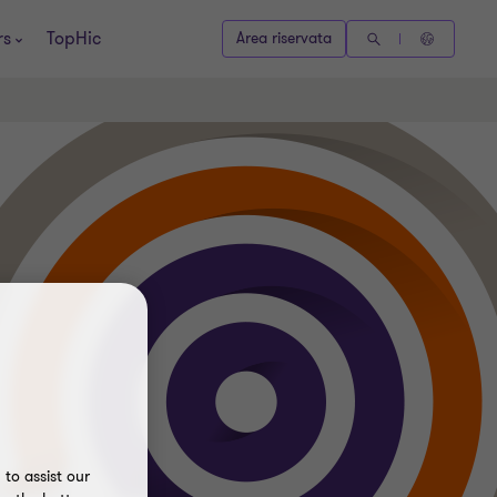
rs
TopHic
Area riservata
to assist our