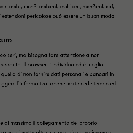
 msh, msh1, msh2, mshxml, msh1xml, msh2xml, scf,
ta di estensioni pericolose può essere un buon modo
curo
oco seri, ma bisogna fare attenzione a non
o scaduto. Il browser li individua ed è meglio
quella di non fornire dati personali e bancari in
eggere l’informativa, anche se richiede tempo ed
e al massimo il collegamento del proprio
zare chiavette altrui sul proprio pc e viceversa.