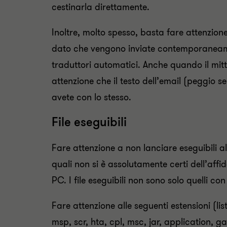
cestinarla direttamente.
Inoltre, molto spesso, basta fare attenzion
dato che vengono inviate contemporaneament
traduttori automatici. Anche quando il mit
attenzione che il testo dell’email (peggio s
avete con lo stesso.
File eseguibili
Fare attenzione a non lanciare eseguibili all
quali non si è assolutamente certi dell’affida
PC. I file eseguibili non sono solo quelli co
Fare attenzione alle seguenti estensioni (lis
msp, scr, hta, cpl, msc, jar, application, ga