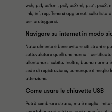
wsh, ps1, ps1xml, ps2, ps2xml, psc1, psc2,
link, inf, reg. Tenersi aggiornati sulla lis
per proteggersi.
Navigare su internet in modo si
Naturalmente è bene evitare siti strani e p
sottovalutare quelli che hanno il certificat
allontanarsi subito. Inoltre, buona norma è 
sede di registrazione, comunque è meglio l
attenzione.
Come usare le chiavette USB
Potrà sembrare strano, ma è meglio limitar
smartphone ad altri pc, così come far utiliz