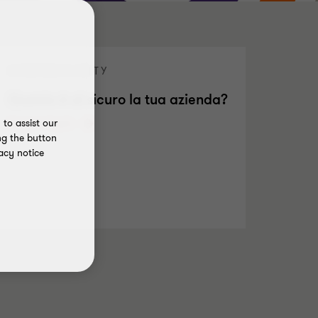
CYBERSECURITY
Quanto è al sicuro la tua azienda?
Scopri di più
to assist our
ng the button
acy notice