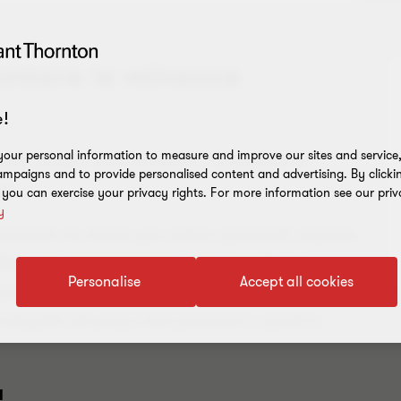
ontare le minacce
!
our personal information to measure and improve our sites and service, 
edit, scopri come prevenire e affrontare le
mpaigns and to provide personalised content and advertising. By clicki
go.
, you can exercise your privacy rights. For more information see our priv
y
tamento da tenere per evitare spiacevoli sorprese.
iciente, ma è necessario alzare il livello di
Personalise
Accept all cookies
ossibile attacchi informatici che rischiano di far
’integrità dei propri dati personali e quindi la
a