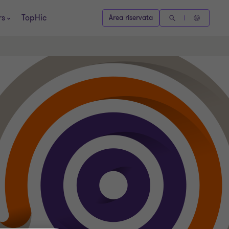
rs
TopHic
Area riservata