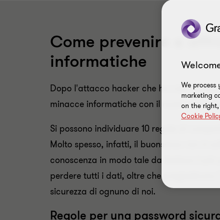
Come prevenire e affr
informatiche
Welcome
We process y
Dopo l'attacco hacker che ha colpito Unicr
marketing ca
minacce informatiche con il nostro decalo
on the right
Cookie Polic
Si possono individuare 10 regole di compor
Molto spesso, infatti, il buonsenso non è suff
conoscenza in modo tale da limitare il più p
perdere tutti i dati, oltre che pregiudicare l
sicurezza di ognuno di noi.
Regole per una password sicur