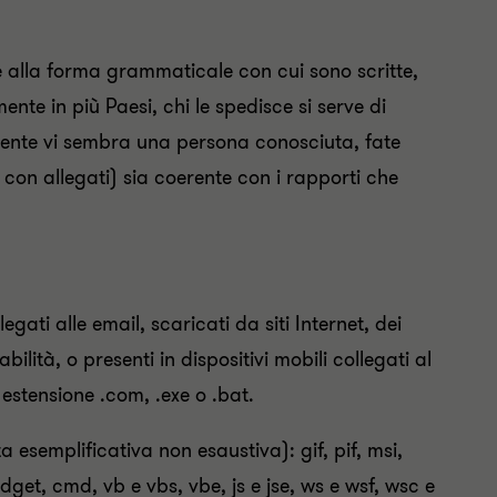
e alla forma grammaticale con cui sono scritte,
e in più Paesi, chi le spedisce si serve di
tente vi sembra una persona conosciuta, fate
e con allegati) sia coerente con i rapporti che
egati alle email, scaricati da siti Internet, dei
bilità, o presenti in dispositivi mobili collegati al
n estensione .com, .exe o .bat.
ta esemplificativa non esaustiva): gif, pif, msi,
dget, cmd, vb e vbs, vbe, js e jse, ws e wsf, wsc e