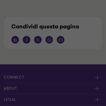
Condividi questa pagina
CONNECT
Contattaci
ABOUT
I nostri professionisti
Chi siamo
LEGAL