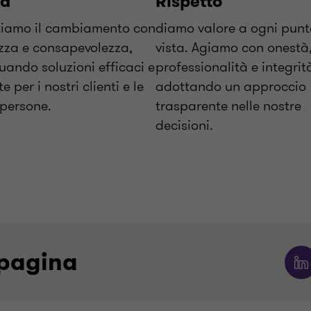
tà
Rispetto
tiamo il cambiamento con
diamo valore a ogni punt
zza e consapevolezza,
vista. Agiamo con onestà
uando soluzioni efficaci e
professionalità e integrit
e per i nostri clienti e le
adottando un approccio
 persone.
trasparente nelle nostre
decisioni.
 pagina