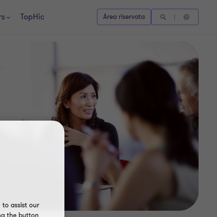
rs
TopHic
Area riservata
to assist our
ng the button