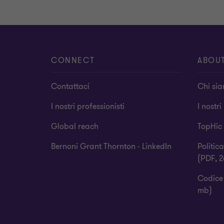
CONNECT
ABOU
Contattaci
Chi si
I nostri professionisti
I nostri
Global reach
TopHic
Bernoni Grant Thornton - LinkedIn
Politic
(PDF, 2
Codice 
mb)