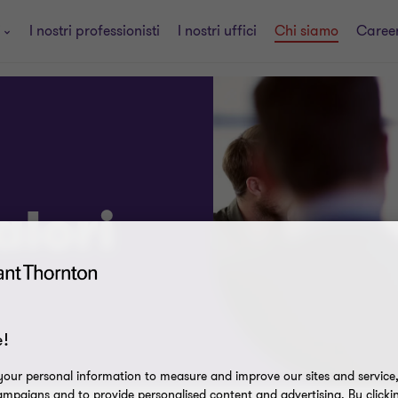
i
I nostri professionisti
I nostri uffici
Chi siamo
Caree
alori
!
our personal information to measure and improve our sites and service, 
mpaigns and to provide personalised content and advertising. By clicki