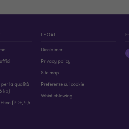
T
LEGAL
F
amo
Disclaimer
 uffici
Privacy policy
Site map
a per la qualità
Preferenze sui cookie
6 kb)
Whistleblowing
Etico (PDF, 4,6