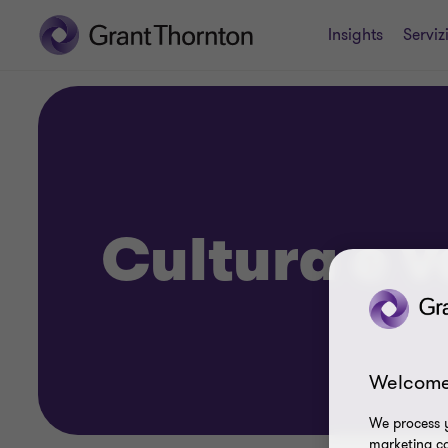
Insights
Serviz
Cultura e v
Welcome
We process y
marketing ca