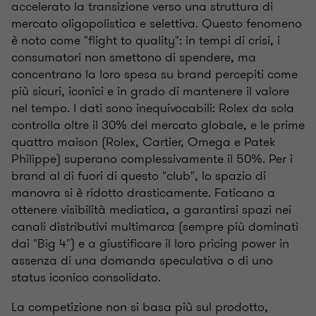
accelerato la transizione verso una struttura di
mercato oligopolistica e selettiva. Questo fenomeno
è noto come "flight to quality": in tempi di crisi, i
consumatori non smettono di spendere, ma
concentrano la loro spesa su brand percepiti come
più sicuri, iconici e in grado di mantenere il valore
nel tempo. I dati sono inequivocabili: Rolex da sola
controlla oltre il 30% del mercato globale, e le prime
quattro maison (Rolex, Cartier, Omega e Patek
Philippe) superano complessivamente il 50%. Per i
brand al di fuori di questo "club", lo spazio di
manovra si è ridotto drasticamente. Faticano a
ottenere visibilità mediatica, a garantirsi spazi nei
canali distributivi multimarca (sempre più dominati
dai "Big 4") e a giustificare il loro pricing power in
assenza di una domanda speculativa o di uno
status iconico consolidato.
La competizione non si basa più sul prodotto,