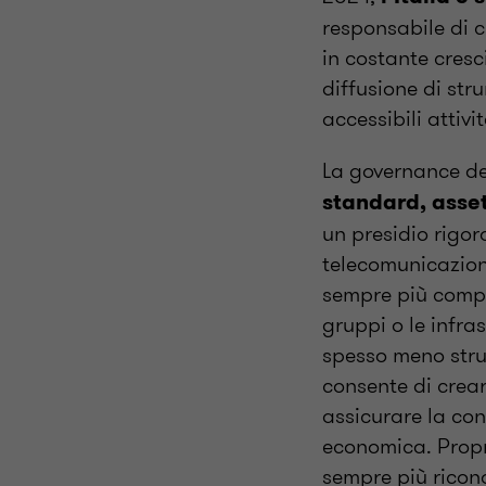
responsabile di c
in costante cresc
diffusione di str
accessibili attiv
La governance de
standard, asset
un presidio rigor
telecomunicazioni
sempre più comple
gruppi o le infra
spesso meno strut
consente di crear
assicurare la cont
economica. Propri
sempre più ricon