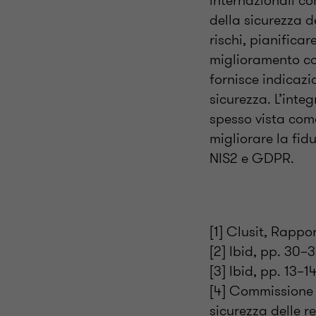
internazionali c
della sicurezza 
rischi, pianifica
miglioramento co
fornisce indicazi
sicurezza. L’inte
spesso vista come
migliorare la fid
NIS2 e GDPR.
[1] Clusit, Rappo
[2] Ibid, pp. 30–3
[3] Ibid, pp. 13–14
[4] Commissione 
sicurezza delle re