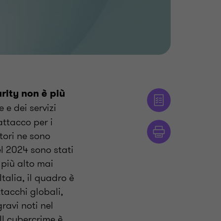
rity non è più
 e dei servizi
attacco per i
atori ne sono
l 2024 sono stati
 più alto mai
talia, il quadro è
tacchi globali,
ravi noti nel
 Il cybercrime è