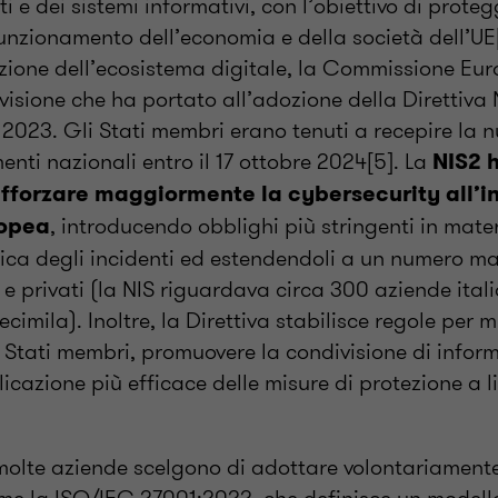
ti e dei sistemi informativi, con l’obiettivo di protegg
 funzionamento dell’economia e della società dell’UE[
uzione dell’ecosistema digitale, la Commissione Eu
visione che ha portato all’adozione della Direttiva 
2023. Gli Stati membri erano tenuti a recepire la n
menti nazionali entro il 17 ottobre 2024[5]. La
NIS2 h
fforzare maggiormente la cybersecurity all’i
, introducendo obblighi più stringenti in mate
ropea
ifica degli incidenti ed estendendoli a un numero m
 e privati (la NIS riguardava circa 300 aziende itali
ecimila). Inoltre, la Direttiva stabilisce regole per m
 Stati membri, promuovere la condivisione di inform
icazione più efficace delle misure di protezione a l
molte aziende scelgono di adottare volontariament