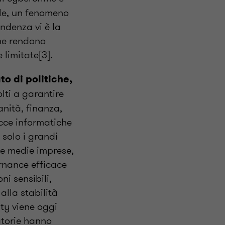
ale, un fenomeno
endenza vi è la
che rendono
 limitate[3].
o di politiche,
lti a garantire
anità, finanza,
acce informatiche
 solo i grandi
e e medie imprese,
ernance efficace
ni sensibili,
alla stabilità
ity viene oggi
atorie hanno