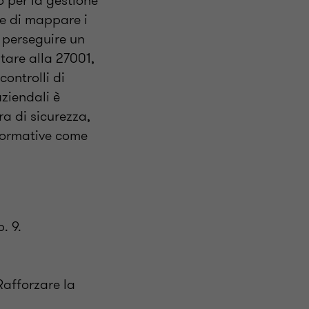
 per la gestione
te di mappare i
e perseguire un
are alla 27001,
ontrolli di
aziendali è
ra di sicurezza,
 normative come
. 9.
Rafforzare la