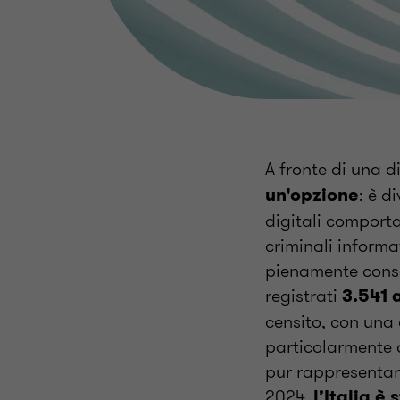
A fronte di una d
: è d
un'opzione
digitali comporta
criminali informa
pienamente consa
registrati
3.541 
censito, con una 
particolarmente a
pur rappresentand
2024,
l’Italia è