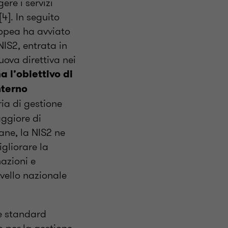
ere i servizi
4]. In seguito
ropea ha avviato
NIS2, entrata in
uova direttiva nei
a l’obiettivo di
nterno
ria di gestione
aggiore di
ane, la NIS2 ne
igliorare la
azioni e
ivello nazionale
e standard