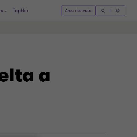
rs
TopHic
Area riservata
elta a