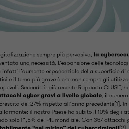
igitalizzazione sempre più pervasiva,
la cybersecu
iventata una necessità. L’espansione delle tecnologie
 infatti l’aumento esponenziale della superficie di 
tici e il tema più grave è che non sempre gli utilizz
pevoli. Secondo il più recente Rapporto CLUSIT, ne
, il numero
attacchi cyber gravi a livello globale
crescita del 27% rispetto all’anno precedente[1]. In I
llarmante: il nostro Paese ha subito il 10% degli at
o solo l’1,8% del PIL mondiale. Con 357 attacchi g
[2].
 stabilmente “nel mirino” dei cybercriminali