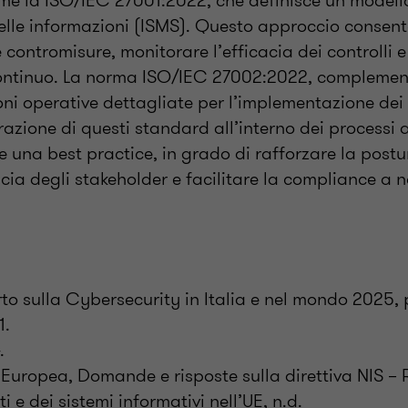
ome la ISO/IEC 27001:2022, che definisce un modello
delle informazioni (ISMS). Questo approccio consen
re contromisure, monitorare l’efficacia dei controlli 
ntinuo. La norma ISO/IEC 27002:2022, complement
oni operative dettagliate per l’implementazione dei c
grazione di questi standard all’interno dei processi 
 una best practice, in grado di rafforzare la postu
ucia degli stakeholder e facilitare la compliance a
rto sulla Cybersecurity in Italia e nel mondo 2025, p
1.
.
Europea, Domande e risposte sulla direttiva NIS – 
ti e dei sistemi informativi nell’UE, n.d.