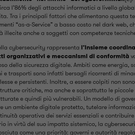
irca l’86% degli attacchi informatici a livello glob
ita. Tra i principali fattori che alimentano questa t
umenti “as-a-Service” a basso costo nel dark web, 
ità illecite anche a soggetti con competenze tecniche
lla cybersecurity rappresenta
l’insieme coordinat
vo
ti organizzativi e meccanismi di conformità
oso della sicurezza digitale. Ambiti come energia, s
 e trasporti sono infatti bersagli ricorrenti di min
sse e persistenti. Inoltre, a essere colpiti non sono
strutture critiche, ma anche e soprattutto le piccol
turate e quindi più vulnerabili. Un modello di gov
e un ambiente digitale protetto, tutelare informazio
inuità operativa dei servizi essenziali e contribuire 
o in virtù del suo impatto sistemico, la cybersecur
osciuta come una priorità: governi e autorità regol