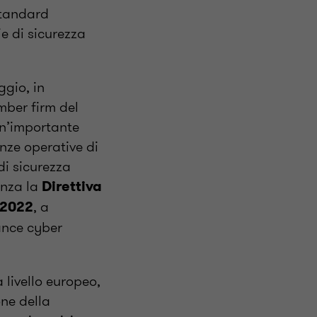
standard
ie di sicurezza
ggio, in
mber firm del
un’importante
enze operative di
 di sicurezza
anza la
Direttiva
, a
:2022
nance cyber
 livello europeo,
ne della