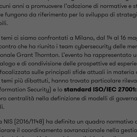
cuni anni a promuovere l’adozione di normative e 
he fungono da riferimento per lo sviluppo di strateg
ili.
 temi ci siamo confrontati a Milano, dal 14 al 16 ma
contro che ha riunito i team cybersecurity delle me
ionale Grant Thornton. L’evento ha rappresentato 
alogo e di condivisione delle prospettive ed esperi
focalizzata sulle principali sfide attuali in materia
i temi più dibattuti, hanno trovato particolare rilev
formation Security) e lo
standard ISO/IEC 27001
ro centralità nella definizione di modelli di gover
li.
a NIS (2016/1148) ha definito un quadro normativo a
iorare il coordinamento sovranazionale nella gestio