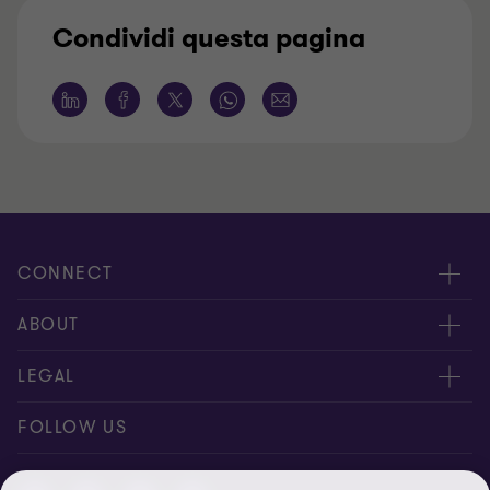
Condividi questa pagina
CONNECT
Contattaci
ABOUT
I nostri professionisti
Chi siamo
LEGAL
Global reach
I nostri uffici
Disclaimer
FOLLOW US
Bernoni Grant Thornton - LinkedIn
TopHic
Privacy policy