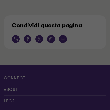
Condividi questa pagina
CONNECT
Contattaci
ABOUT
I nostri professionisti
Chi siamo
LEGAL
Global reach