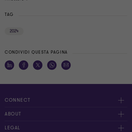
TAG
2024
CONDIVIDI QUESTA PAGINA
CONNECT
Contattaci
ABOUT
I nostri professionisti
Chi siamo
LEGAL