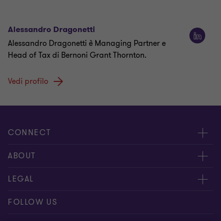
Alessandro Dragonetti
Alessandro Dragonetti è Managing Partner e
Head of Tax di Bernoni Grant Thornton.
Vedi profilo
CONNECT
Contattaci
ABOUT
I nostri professionisti
Chi siamo
LEGAL
Global reach
I nostri uffici
Disclaimer
FOLLOW US
Bernoni Grant Thornton - LinkedIn
TopHic