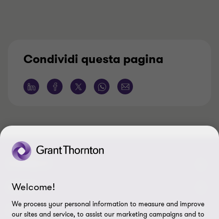
Condividi questa pagina
CONNECT
Welcome!
Contattaci
ABOUT
We process your personal information to measure and improve
I nostri professionisti
Chi siamo
LEGAL
our sites and service, to assist our marketing campaigns and to