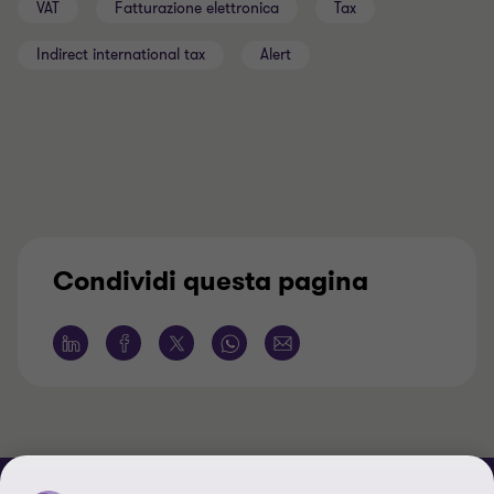
VAT
Fatturazione elettronica
Tax
Indirect international tax
Alert
Condividi questa pagina