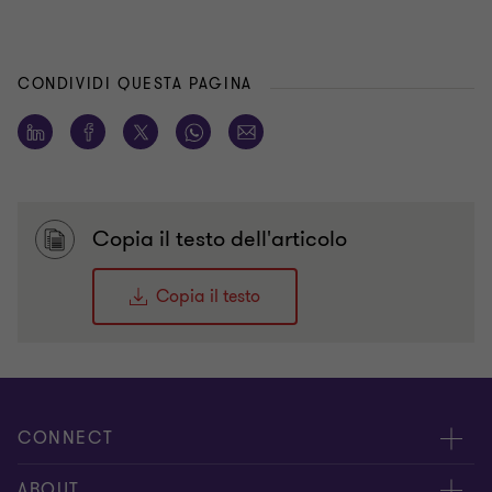
CONDIVIDI QUESTA PAGINA
Copia il testo dell'articolo
Copia il testo
CONNECT
Contattaci
ABOUT