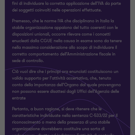
fini di individuare la corretta applicazione dell’IVA da parte
dei soggetti coinvolti nelle operazioni effettuate.
Premesso, che le norme IVA che disciplinano in Italia la
stabile organizzazione appaiono del tutto coerenti con le
disposizioni unionali, occorre rilevare come i concetti
enucleati dalla CGUE nella causa in esame sono da tenere
nella massima considerazione allo scopo di individuare il
corretto comportamento dell’Amministrazione fiscale in
sede di controllo.
Ciò vuol dire che i principi ora enunciati costituiscono un
valido supporto per l’attività accertativa, che, tenuto
conto della importanza dell’Organo dal quale provengono
non possono essere disattesi dagli Uffici dell’Agenzia delle
entrate
Pertanto, a buon ragione, si deve ritenere che le
caratteristiche individuate nella sentenza C-533/22 per il
riconoscimento o meno della presenza di una stabile
organizzazione dovrebbero costituire una sorta di