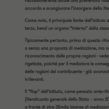
riscossione/ente locale una preventiva fas
accordo e scongiurare l’insorgere della lite
Come noto, il principale limite dell’istitut
terzo, bensì un organo “interno” della stes
Tipicamente pertanto, prima di questa rifo
o senza una proposta di mediazione, ma ce
riconoscimento delle proprie ragioni - ved
rigettate, poiché per il mediatore le conse
delle ragioni del contribuente - già avanza
irrilevanti.
Il “flop” dell’istituto, come pensato ante-ri
(Rendiconto generale dello Stato – anno 202
a fronte di otre 35mila istanze di mediazion