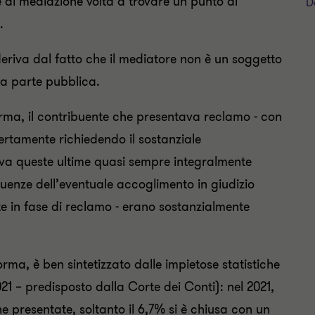
e di mediazione volta a trovare un punto di
D
.
o deriva dal fatto che il mediatore non è un soggetto
sa parte pubblica.
rma, il contribuente che presentava reclamo - con
rtamente richiedendo il sostanziale
eva queste ultime quasi sempre integralmente
guenze dell’eventuale accoglimento in giudizio
te in fase di reclamo - erano sostanzialmente
forma, è ben sintetizzato dalle impietose statistiche
1 – predisposto dalla Corte dei Conti): nel 2021,
e presentate, soltanto il 6,7% si è chiusa con un