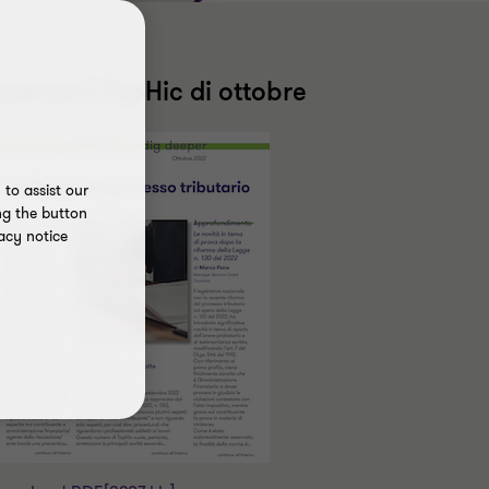
carica il TopHic di ottobre
to assist our
ng the button
acy notice