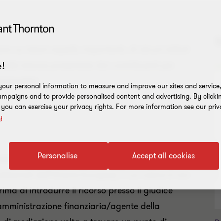
S
 su taluni aspetti, importanti, di alcuni istituti
 sulle istanze presentate dai contribuenti per
!
i/esattivi.
our personal information to measure and improve our sites and service, 
mpaigns and to provide personalised content and advertising. By clicki
, you can exercise your privacy rights. For more information see our priv
y
Personalise
Accept all cookies
nzialmente a ogni tipologia di lite (ad eccezione di
dizionali dell’Unione Europea) il cui valore è non
ma di introdurre il ricorso presso il giudice
e amministrazione finanziaria/agente della