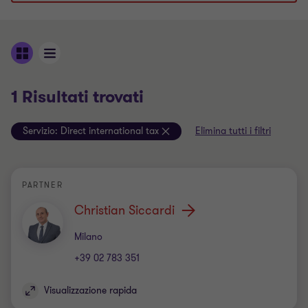
1 Risultati trovati
Servizio:
Direct international tax
Elimina tutti i filtri
PARTNER
Christian Siccardi
Ufficio
Milano
+39 02 783 351
Visualizzazione rapida