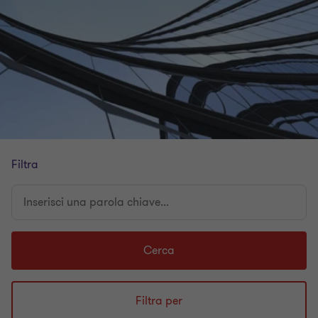
Filtra
Inserisci
una
parola
chiave...
Cerca
Filtra per