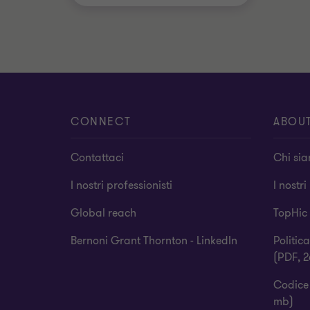
CONNECT
ABOU
Contattaci
Chi si
I nostri professionisti
I nostri
Global reach
TopHic
Bernoni Grant Thornton - LinkedIn
Politic
(PDF, 2
Codice 
mb)