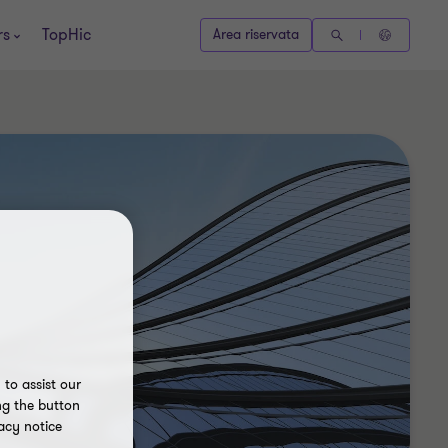
rs
TopHic
Area riservata
to assist our
ng the button
acy notice