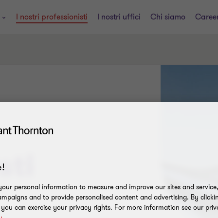
i
I nostri professionisti
I nostri uffici
Chi siamo
Caree
sti
!
our personal information to measure and improve our sites and service, 
mpaigns and to provide personalised content and advertising. By clicki
, you can exercise your privacy rights. For more information see our priv
y