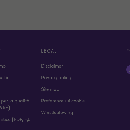
T
LEGAL
F
amo
Disclaimer
 uffici
Privacy policy
Site map
a per la qualità
Preferenze sui cookie
6 kb)
Whistleblowing
Etico (PDF, 4,6