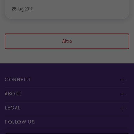
25 lug 2017
Altro
CONNECT
Contattaci
ABOUT
I nostri professionisti
Chi siamo
LEGAL
Global reach
I nostri uffici
Disclaimer
FOLLOW US
Bernoni Grant Thornton - LinkedIn
TopHic